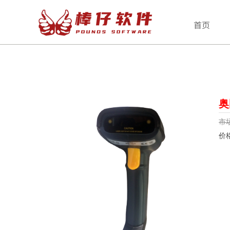
首页
奥
市
价