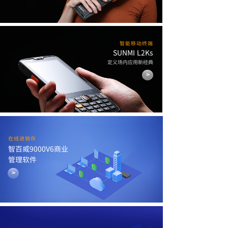
智能移动终端
SUNMI L2Ks
定义场内应用新经典
>
在线进销存
智百威9000V6商业
管理软件
>